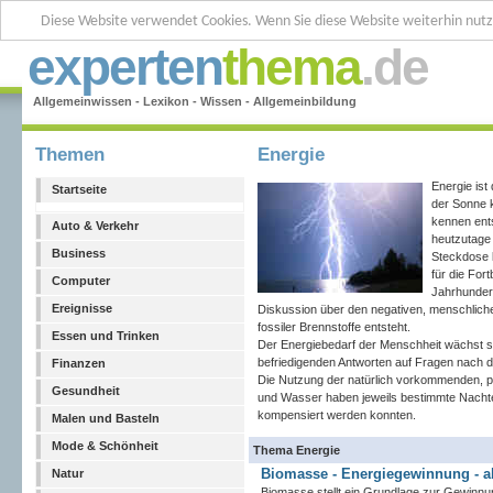
Diese Website verwendet Cookies. Wenn Sie diese Website weiterhin nut
experten
thema
.de
Allgemeinwissen - Lexikon - Wissen - Allgemeinbildung
Themen
Energie
Energie ist
Startseite
der Sonne 
kennen ent
Auto & Verkehr
heutzutage
Business
Steckdose k
für die For
Computer
Jahrhundert
Ereignisse
Diskussion über den negativen, menschlich
fossiler Brennstoffe entsteht.
Essen und Trinken
Der Energiebedarf der Menschheit wächst ste
befriedigenden Antworten auf Fragen nach 
Finanzen
Die Nutzung der natürlich vorkommenden, p
Gesundheit
und Wasser haben jeweils bestimmte Nachtei
kompensiert werden konnten.
Malen und Basteln
Mode & Schönheit
Thema Energie
Biomasse - Energiegewinnung - al
Natur
Biomasse stellt ein Grundlage zur Gewinnu