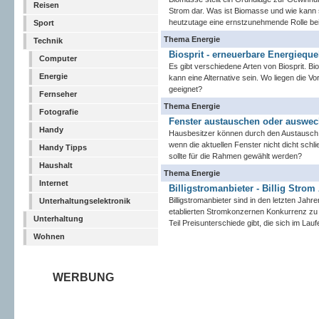
Reisen
Strom dar. Was ist Biomasse und wie kann 
heutzutage eine ernstzunehmende Rolle bei
Sport
Thema Energie
Technik
Biosprit - erneuerbare Energiequel
Computer
Es gibt verschiedene Arten von Biosprit. B
Energie
kann eine Alternative sein. Wo liegen die Vo
geeignet?
Fernseher
Thema Energie
Fotografie
Fenster austauschen oder auswec
Handy
Hausbesitzer können durch den Austausch 
wenn die aktuellen Fenster nicht dicht sch
Handy Tipps
sollte für die Rahmen gewählt werden?
Haushalt
Thema Energie
Internet
Billigstromanbieter - Billig Strom
Billigstromanbieter sind in den letzten Ja
Unterhaltungselektronik
etablierten Stromkonzernen Konkurrenz zu m
Unterhaltung
Teil Preisunterschiede gibt, die sich im L
Wohnen
WERBUNG