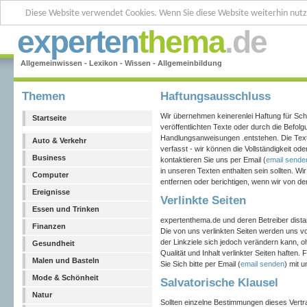
Diese Website verwendet Cookies. Wenn Sie diese Website weiterhin nut
experten
thema
.de
Allgemeinwissen - Lexikon - Wissen - Allgemeinbildung
Themen
Haftungsausschluss
Wir übernehmen keinerenlei Haftung für Schä
Startseite
veröffentlichten Texte oder durch die Befol
Handlungsanweisungen .entstehen. Die Tex
Auto & Verkehr
verfasst - wir können die Vollständigkeit ode
Business
kontaktieren Sie uns per Email (
email sende
in unseren Texten enthalten sein sollten. 
Computer
entfernen oder berichtigen, wenn wir von de
Ereignisse
Verlinkte Seiten
Essen und Trinken
expertenthema.de und deren Betreiber distanz
Finanzen
Die von uns verlinkten Seiten werden uns vor
der Linkziele sich jedoch verändern kann, o
Gesundheit
Qualität und Inhalt verlinkter Seiten haften
Malen und Basteln
Sie Sich bitte per Email (
email senden
) mit 
Mode & Schönheit
Salvatorische Klausel
Natur
Sollten einzelne Bestimmungen dieses Vertra